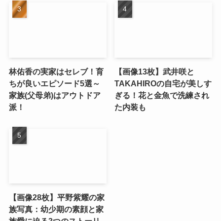
林佑香の実家はセレブ！育
【画像13枚】武井咲と
ちが良いエピソード5選～
TAKAHIROの自宅が美しす
家族(父母弟)はアウトドア
ぎる！花と金魚で洗練され
派！
た内装も
【画像28枚】平野紫耀の家
族写真：幼少期の素顔と家