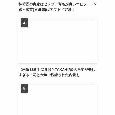
林佑香の実家はセレブ！育ちが良いエピソード5
選～家族(父母弟)はアウトドア派！
【画像13枚】武井咲とTAKAHIROの自宅が美し
すぎる！花と金魚で洗練された内装も