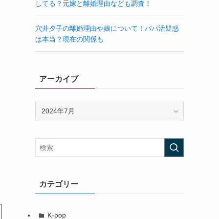
してる？元嫁と離婚理由なども調査！
穴井夕子の離婚理由や娘について！パパ活疑惑
は本当？現在の関係も
アーカイブ
ア
ー
カ
イ
ブ
カテゴリー
K-pop