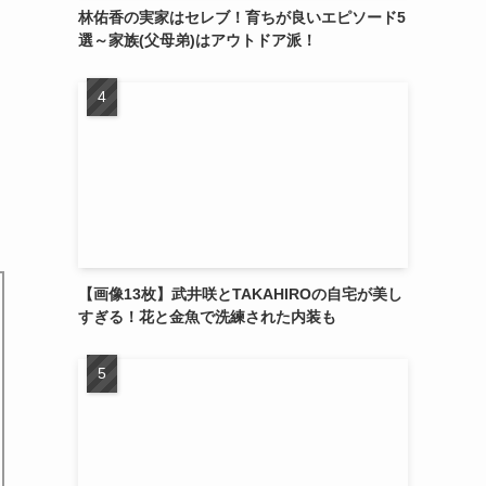
林佑香の実家はセレブ！育ちが良いエピソード5
選～家族(父母弟)はアウトドア派！
【画像13枚】武井咲とTAKAHIROの自宅が美し
すぎる！花と金魚で洗練された内装も