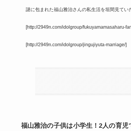
謎に包まれた福山雅治さんの私生活を垣間見てい
[http://2949n.com/idolgroup/fukuyamamasaharu-fam
[http://2949n.com/idolgroup/jingujiyuta-marriage/]
福山雅治の子供は小学生！2人の育児