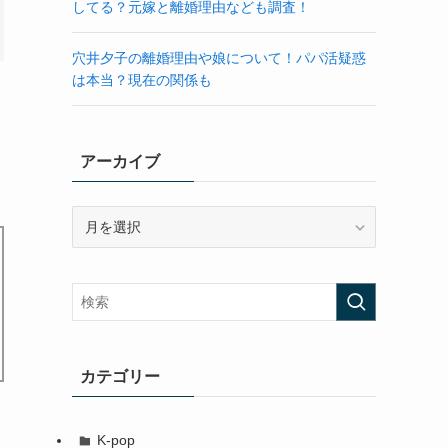
してる？元嫁と離婚理由なども調査！
穴井夕子の離婚理由や娘について！パパ活疑惑
は本当？現在の関係も
アーカイブ
ア
ー
カ
イ
ブ
カテゴリー
K-pop